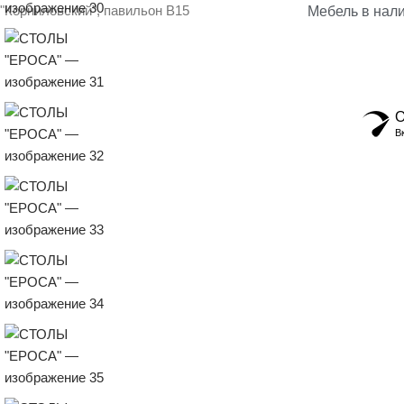
"Корниловский", павильон В15
Мебель в нал
О
В