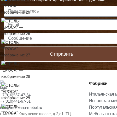
Отправить
Фабрики
Итальянская 
+7(916)557-47-54
Испанская ме
+7(910)441-67-51
Португальска
info@mespana-mebel.ru
г. Москва, Калужское шоссе, д.2,с1, ТЦ
Мебель со ск