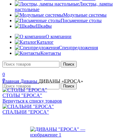
Люстры, лампы
настольные
Модульные системы
Письменные столы
Шкафы
О компании
Каталог
Спецпредложения
Контакты
Поиск
0
0
Главная
Диваны
ДИВАНЫ «EPOCA»
Поиск
СТОЛЫ "EPOCA"
Вернуться к списку товаров
СПАЛЬНИ "EPOCA"