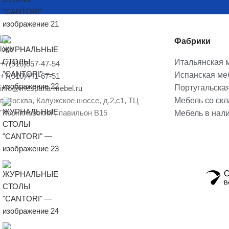
Фабрики
Итальянская 
+7(916)557-47-54
Испанская ме
+7(910)441-67-51
Португальска
info@mespana-mebel.ru
г. Москва, Калужское шоссе, д.2,с1, ТЦ
Мебель со ск
"Корниловский", павильон В15
Мебель в нал
О
В