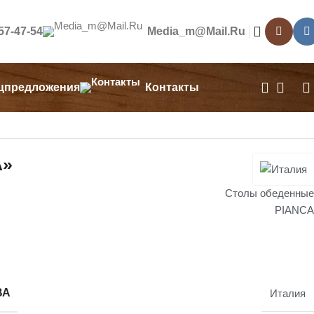
557-47-54
Media_m@mail.ru
цпредложения
Контакты
A»
Столы обеденные
PIANCA
ВА
Италия