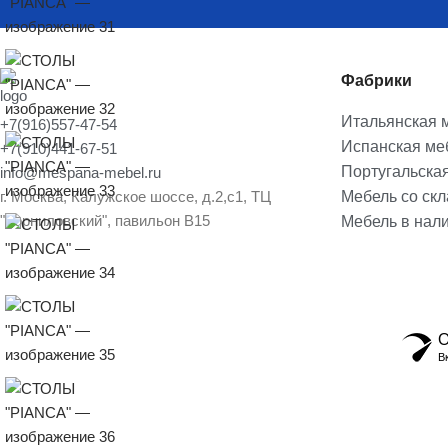
Фабрики
Итальянская 
+7(916)557-47-54
Испанская ме
+7(910)441-67-51
Португальска
info@mespana-mebel.ru
г. Москва, Калужское шоссе, д.2,с1, ТЦ
Мебель со ск
"Корниловский", павильон В15
Мебель в нал
О
В