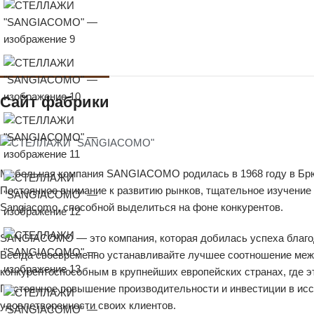
Сайт фабрики
Мебельная компания SANGIACOMO родилась в 1968 году в Брюгне
Постоянное внимание к развитию рынков, тщательное изучение
Sangiacomo, способной выделиться на фоне конкурентов.
SANGIACOMO — это компания, которая добилась успеха благода
Всегда своевременно устанавливайте лучшее соотношение меж
конкурентоспособным в крупнейших европейских странах, где э
Постоянное повышение производительности и инвестиции в исс
удовлетворенности своих клиентов.