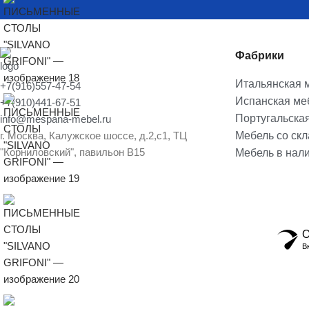
Фабрики
Итальянская 
+7(916)557-47-54
Испанская ме
+7(910)441-67-51
Португальска
info@mespana-mebel.ru
г. Москва, Калужское шоссе, д.2,с1, ТЦ
Мебель со ск
"Корниловский", павильон В15
Мебель в нал
О
В