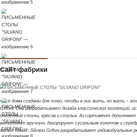
Сайт фабрики
«Все дома созданы для того, чтобы в них жить, но жить – эт
Grifoni. Она разрабатывает дизайн классических коллекций, 
обеденные столы, кресла и стулья. Ассортимент дополняют с
выполняют вручную, декорируют сусальным золотом и серебр
жилых домах: Silvano Grifoni разрабатывает индивидуальные