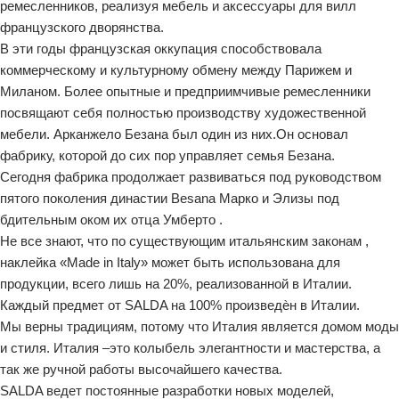
ремесленников, реализуя мебель и аксессуары для вилл
французского дворянства.
В эти годы французская оккупация способствовала
коммерческому и культурному обмену между Парижем и
Миланом. Более опытные и предприимчивые ремесленники
посвящают себя полностью производству художественной
мебели. Арканжело Безана был один из них.Он основал
фабрику, которой до сих пор управляет семья Безана.
Сегодня фабрика продолжает развиваться под руководством
пятого поколения династии Besana Марко и Элизы под
бдительным оком их отца Умберто .
Не все знают, что по существующим итальянским законам ,
наклейка «Made in Italy» может быть использована для
продукции, всего лишь на 20%, реализованной в Италии.
Каждый предмет от SALDA на 100% произведѐн в Италии.
Мы верны традициям, потому что Италия является домом моды
и стиля. Италия –это колыбель элегантности и мастерства, а
так же ручной работы высочайшего качества.
SALDA ведет постоянные разработки новых моделей,