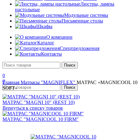
Люстры, лампы
настольные
Модульные системы
Письменные столы
Шкафы
О компании
Каталог
Спецпредложения
Контакты
Поиск
0
0
Главная
Матрасы "MAGNIFLEX"
МАТРАС «MAGNICOOL 10
Поиск
SOFT»
МАТРАС "MAGNI 10" (REST 10)
Вернуться к списку товаров
МАТРАС "MAGNICOOL 10 FIRM"