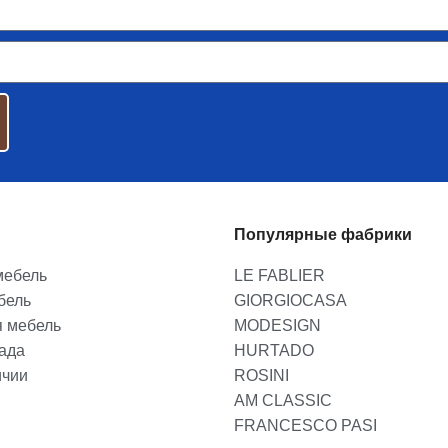
Популярные фабрики
мебель
LE FABLIER
бель
GIORGIOCASA
я мебель
MODESIGN
лада
HURTADO
ичии
ROSINI
AM CLASSIC
FRANCESCO PASI