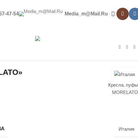
557-47-54
Media_m@mail.ru
цпредложения
Контакты
LATO»
Кресла, пуфы
MORELATO
ВА
Италия