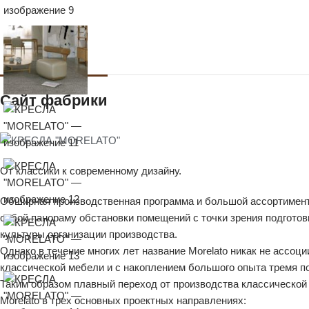
Сайт фабрики
От классики к современному дизайну.
Обширная производственная программа и большой ассортимент м
собой панораму обстановки помещений с точки зрения подготов
культуры организации производства.
Однако в течение многих лет название Morelato никак не ассоц
классической мебели и с накоплением большого опыта тремя по
Таким образом плавный переход от производства классической 
Morelato в трех основных проектных направлениях: