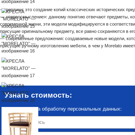
— реплики: это создание копий классических исторических пре
— «переосмысление»: данному понятию отвечают предметы, кот
современной жизни, эти модели модифицируются в соответстви
присущие оригинальному предмету, все равно сохраняются в ег
— современные предложения: создаваемые новые модели, котор
присущие ручному изготовлению мебели, в чем у Morelato имее
Узнать стоимость:
Согласие
на обработку персональных данных: