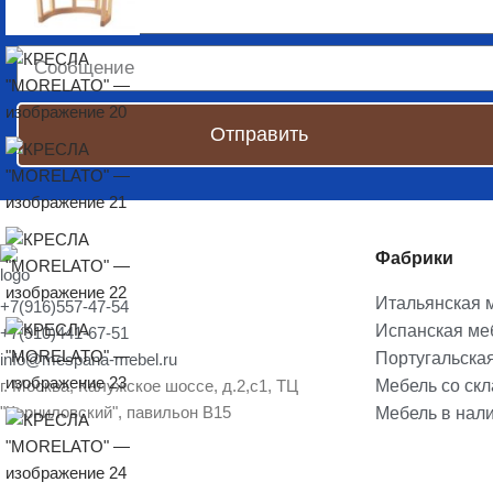
Отправить
Фабрики
Итальянская 
+7(916)557-47-54
Испанская ме
+7(910)441-67-51
Португальска
info@mespana-mebel.ru
г. Москва, Калужское шоссе, д.2,с1, ТЦ
Мебель со ск
"Корниловский", павильон В15
Мебель в нал