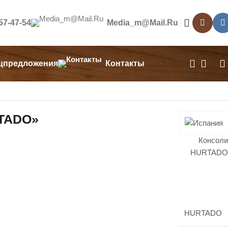
557-47-54
Media_m@mail.ru
цпредложения
Контакты
TADO»
Консоли
HURTADO
HURTADO