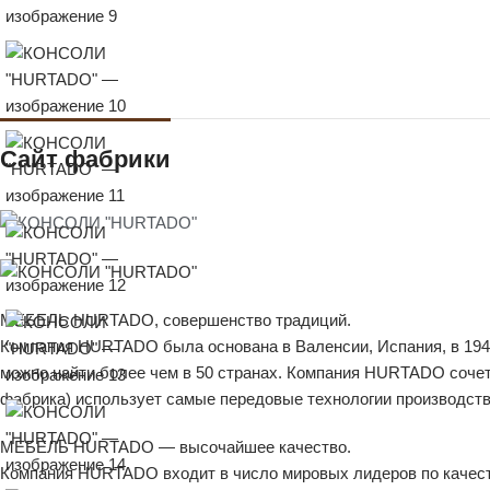
Сайт фабрики
МЕБЕЛЬ HURTADO, совершенство традиций.
Компания HURTADO была основана в Валенсии, Испания, в 194
можно найти более чем в 50 странах. Компания HURTADO сочет
фабрика) использует самые передовые технологии производства
МЕБЕЛЬ HURTADO — высочайшее качество.
Компания HURTADO входит в число мировых лидеров по качеств