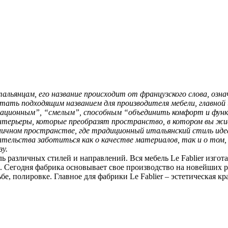
льянцам, его название происходит от французского слова, озна
 стать подходящим названием для производителя мебели, главно
овационным”, “смелым”, способным “объединить комфорт и фун
нтерьеры, которые преобразят пространство, в котором вы жив
 личном пространстве, где традиционный итальянский стиль ид
бязательства заботиться как о качестве материалов, так и о т
зу.
ль различных стилей и направлений. Вся мебель Le Fablier изго
. Сегодня фабрика основывает свое производство на новейших 
бе, полировке. Главное для фабрики Le Fablier – эстетическая к