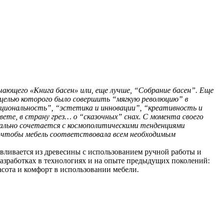
чающего «Книга басен» или, еще лучше, “Собрание басен”. Еще
й целью которого было совершить “мягкую революцию” в
кциональность”, “эстетика и инновации”, “креативность и
ете, в страну грез… о “сказочных” снах. С момента своего
еально сочетается с космополитическими тенденциями
ом, чтобы мебель соответствовала всем необходимым
тавливается из древесины с использованием ручной работы и
разработках в технологиях и на опыте предыдущих поколений:
расота и комфорт в использовании мебели.