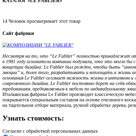
КАТАЛОГ «LE FABLIER»
14
Человек просматривает этот товар
Сайт фабрики
Несмотря на то, что “Le Fablier” полностью принадлежит ита
в 1981 году основатели компании подумали, что это могло бы
концепции дизайна: Le Fablier был рожден, чтобы быть “инн
эмоции” и, более того, разрабатывать и воплощать в жизнь и
основания Le Fablier осознает важность жизни в интимном и
современного дизайна. Le Fablier постоянно берет на себя о
требованиям, предъявляемым к мебели по индивидуальному зака
Итальянская фабрика Le Fablier производит классическую мебе
покрывается специальным составом на основе пчелиного воска
на тщательном отборе материала, ручной обработке дерева, резь
Узнать стоимость:
Согласие с обработкой персональных данных